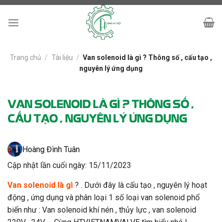
Skip
to
content
Trang chủ
/
Tài liệu
/
Van solenoid là gì ? Thông số , cấu tạo ,
nguyên lý ứng dụng
VAN SOLENOID LÀ GÌ ? THÔNG SỐ ,
CẤU TẠO , NGUYÊN LÝ ỨNG DỤNG
Hoàng Đình Tuân
Cập nhật lần cuối ngày: 15/11/2023
Van solenoid là gì
? . Dưới đây là cấu tạo , nguyên lý hoạt
động , ứng dụng và phân loại 1 số loại van solenoid phổ
biến như : Van solenoid khí nén , thủy lực , van solenoid