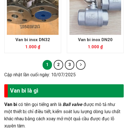
Van bi inox DN32
Van bi inox DN20
1.000
₫
1.000
₫
1
2
3
Cập nhật lần cuối ngày: 10/07/2025
Van bi là gì
Van bi
có tên gọi tiếng anh là
Ball valve
được mô tả như
một thiết bị chỉ điều tiết, kiểm soát lưu lượng dòng lưu chất
khác nhau bằng cách xoay mở một quả cầu được đục lỗ
xuyên tâm.