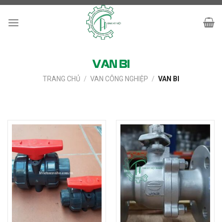
Skip
to
content
VAN BI
TRANG CHỦ
/
VAN CÔNG NGHIỆP
/
VAN BI