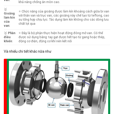
khả năng chống ăn mòn cao.
🥇
⭐ Chức năng của gioăng được làm kín khoảng cách giữa bi van
Gioăng
với thân van và trục van, các gioăng này chế tạo từ teflong, cao
làm kín
su tổng hợp chịu lực. Tác dụng làm kín không cho các dòng lưu
của
chất lọt qua
van
:
🥇
Phần
⭐ Đây là bộ phận thực hiện hoạt động đóng mở van. Có thể
điều
được sử dụng bằng: tay gạt được hết tạo từ gang hoặc thép,
khiển
:
động cơ điện, động cơ khí nén kết nối
Và nhiểu chi tiết khác nữa như