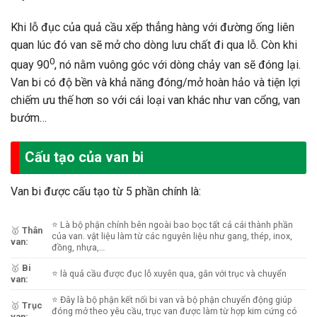
Khi lỗ đục của quả cầu xếp thẳng hàng với đường ống liên
quan lúc đó van sẽ mở cho dòng lưu chất đi qua lỗ. Còn khi
0
quay 90
, nó nằm vuông góc với dòng chảy van sẽ đóng lại.
Van bi có độ bền và khả năng đóng/mở hoàn hảo và tiện lợi
chiếm ưu thế hơn so với cái loại van khác như van cổng, van
bướm…
Cấu tạo của van bi
Van bi được cấu tạo từ 5 phần chính là:
⭐ Là bộ phận chính bên ngoài bao bọc tất cả cái thành phần
🥇
Thân
của van. vật liệu làm từ các nguyên liệu như gang, thép, inox,
van:
đồng, nhựa,…
🥇
Bi
⭐ là quả cầu được đục lỗ xuyên qua, gắn với trục và chuyển
van:
⭐ Đây là bộ phận kết nối bi van và bộ phận chuyển động giúp
🥇
Trục
đóng mở theo yêu cầu, trục van được làm từ hợp kim cứng có
van
: