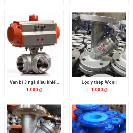
Van bi 3 ngã điều khiển
Lọc y thép Wonil
khí nén
1.000
₫
1.000
₫