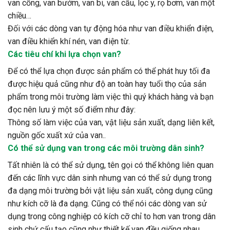
van cổng, van bướm, van bi, van cầu, lọc y, rọ bơm, van một
chiều…
Đối với các dòng van tự động hóa như van điều khiển điện,
van điều khiển khí nén, van điện từ.
Các tiêu chí khi lựa chọn van?
Để có thể lựa chọn được sản phẩm có thể phát huy tối đa
được hiệu quả cũng như độ an toàn hay tuổi thọ của sản
phẩm trong môi trường làm việc thì quý khách hàng và bạn
đọc nên lưu ý một số điểm như đây:
Thông số làm việc của van, vật liệu sản xuất, dạng liên kết,
nguồn gốc xuất xứ của van..
Có thể sử dụng van trong các môi trường dân sinh?
Tất nhiên là có thể sử dụng, tên gọi có thể không liên quan
đến các lĩnh vực dân sinh nhưng van có thể sử dụng trong
đa dạng môi trường bởi vật liệu sản xuất, công dụng cũng
như kích cỡ là đa dạng. Cũng có thể nói các dòng van sử
dụng trong công nghiệp có kích cỡ chỉ to hơn van trong dân
sinh chứ cấu tạo cũng như thiết kế van đều giống nhau.