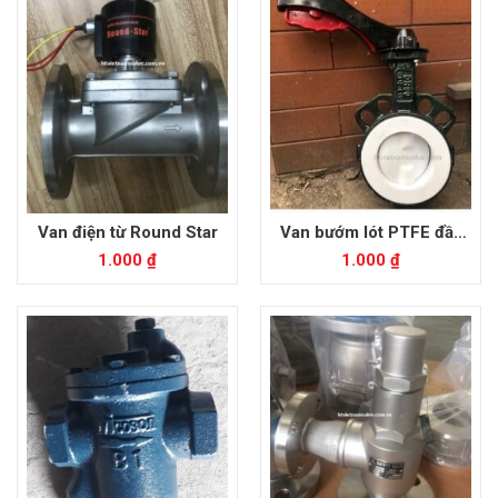
Van điện từ Round Star
Van bướm lót PTFE đầy
mặt bích
1.000
₫
1.000
₫