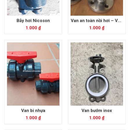
Bẫy hơi Nicoson
Van an toàn nồi hơi – Van
lò hơi
1.000
₫
1.000
₫
Van bi nhựa
Van bướm inox
1.000
₫
1.000
₫