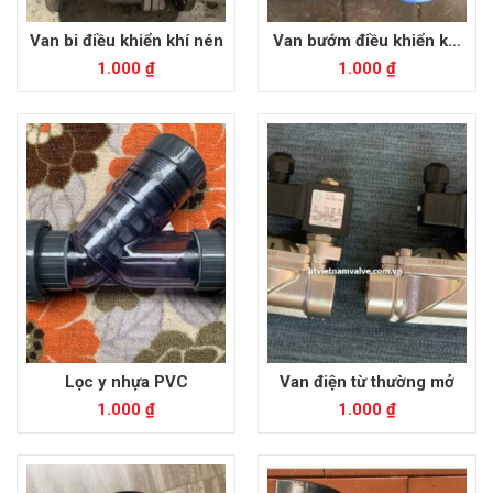
Van bi điều khiển khí nén
Van bướm điều khiển khí
nén
1.000
₫
1.000
₫
Lọc y nhựa PVC
Van điện từ thường mở
1.000
₫
1.000
₫