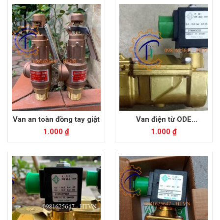
Van an toàn đồng tay giật
Van điện từ ODE
21W4KV250
1.000
₫
1.000
₫