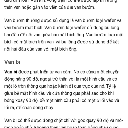
dấu kim loại. Van kín, vòng đệm có thể được lắp kín trong
thân van hoặc gắn vào viền của đĩa van bướm.
Van bướm thường được sử dụng là van bướm loại wafer và
van bướm mặt bích. Van bướm loại wafer sử dụng bu lông
hai đầu để nối van giữa hai mặt bích ống. Van bướm loại mặt
bích có mặt bích trên van, và bu lông được sử dụng để kết
nối hai đầu của van với mặt bích ống.
Van
bi
Van bi
được phát triển từ van cắm. Nó có cùng một chuyển
động nâng 90 độ, ngoại trừ thân vòi là một hình cầu và có
một lỗ tròn thông qua hoặc kênh đi qua trục của nó. Tỷ lệ
giữa bề mặt hình cầu và cửa thông qua phải sao cho khi
bóng xoay 90 độ, bề mặt hình cầu phải có mặt ở lối vào và
lối ra, để chặn dòng chảy.
Van bi có thể được đóng chặt chỉ với góc quay 90 độ và mô-
men xoắn nhỏ. Khoang thân van hoàn toàn bằng nhau cung