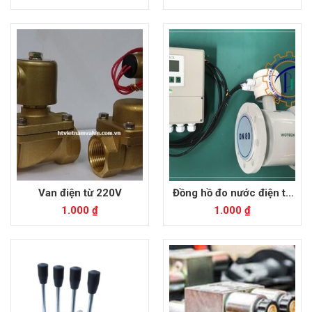
Van điện từ 220V
Đồng hồ đo nước điện từ
Woteck
1.000
₫
1.000
₫