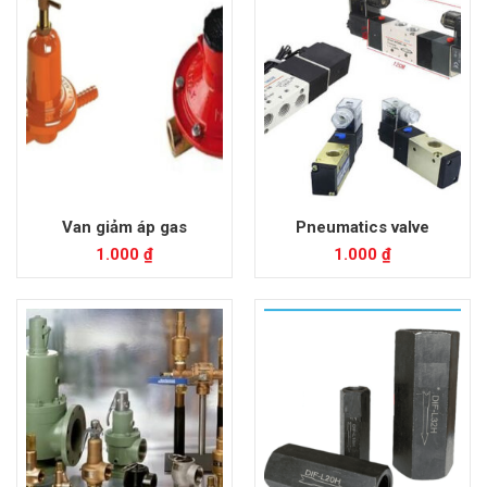
Van giảm áp gas
Pneumatics valve
1.000
₫
1.000
₫