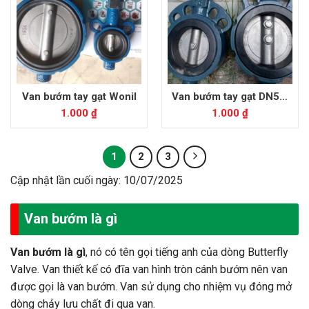
Van bướm tay gạt Wonil
Van bướm tay gạt DN50,
DN200
1.000
₫
1.000
₫
1
2
3
Cập nhật lần cuối ngày: 10/07/2025
Van bướm là gì
Van bướm là gì
, nó có tên gọi tiếng anh của dòng Butterfly
Valve. Van thiết kế có đĩa van hình tròn cánh bướm nên van
được gọi là van bướm. Van sử dụng cho nhiệm vụ đóng mở
dòng chảy lưu chất đi qua van.