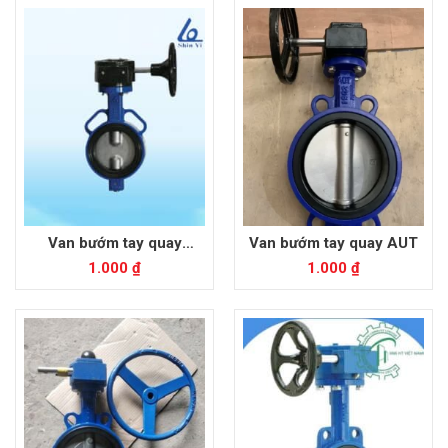
Van bướm tay quay
Van bướm tay quay AUT
ShinYi
1.000
₫
1.000
₫