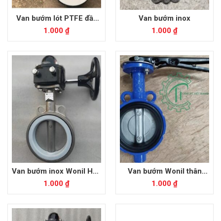
Van bướm lót PTFE đầy
Van bướm inox
mặt bích
1.000
₫
1.000
₫
Van bướm inox Wonil Hàn
Van bướm Wonil thân
Quốc
gang cánh inox
1.000
₫
1.000
₫