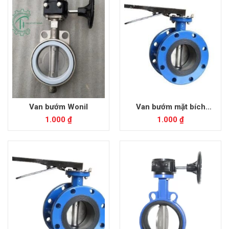
Van bướm Wonil
Van bướm mặt bích
Shinyi
1.000
₫
1.000
₫