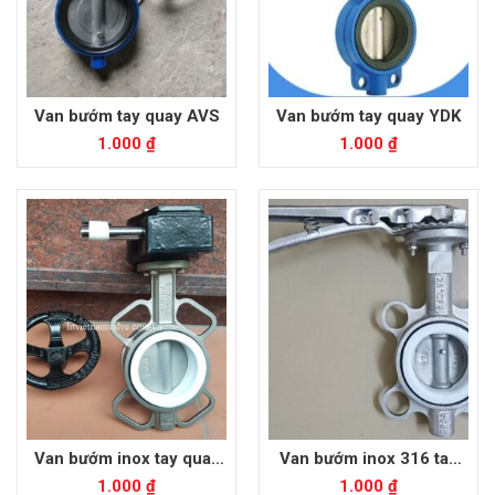
Van bướm tay quay AVS
Van bướm tay quay YDK
1.000
₫
1.000
₫
Van bướm inox tay quay
Van bướm inox 316 tay
Samwoo
gạt
1.000
₫
1.000
₫