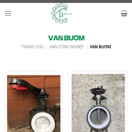
Skip
to
content
VAN BƯỚM
TRANG CHỦ
/
VAN CÔNG NGHIỆP
/
VAN BƯỚM