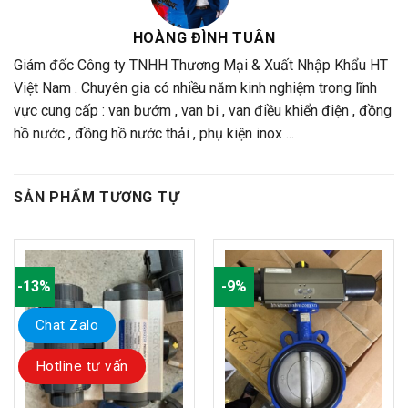
HOÀNG ĐÌNH TUÂN
Giám đốc Công ty TNHH Thương Mại & Xuất Nhập Khẩu HT
Việt Nam . Chuyên gia có nhiều năm kinh nghiệm trong lĩnh
vực cung cấp : van bướm , van bi , van điều khiển điện , đồng
hồ nước , đồng hồ nước thải , phụ kiện inox ...
SẢN PHẨM TƯƠNG TỰ
-13%
-9%
Chat Zalo
Hotline tư vấn