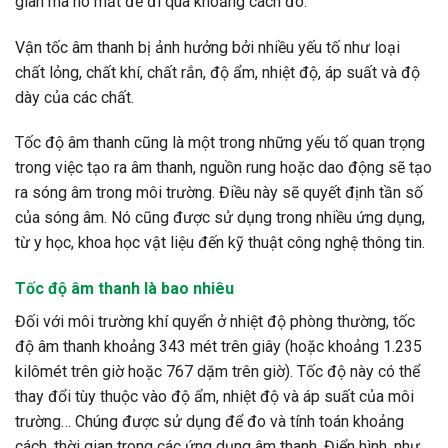
gian mà nó mất để đi qua khoảng cách đó.
Vận tốc âm thanh bị ảnh hưởng bởi nhiều yếu tố như loại
chất lỏng, chất khí, chất rắn, độ ẩm, nhiệt độ, áp suất và độ
dày của các chất.
Tốc độ âm thanh cũng là một trong những yếu tố quan trọng
trong việc tạo ra âm thanh, nguồn rung hoặc dao động sẽ tạo
ra sóng âm trong môi trường. Điều này sẽ quyết định tần số
của sóng âm. Nó cũng được sử dụng trong nhiều ứng dụng,
từ y học, khoa học vật liệu đến kỹ thuật công nghệ thông tin.
Tốc độ âm thanh là bao nhiêu
Đối với môi trường khí quyển ở nhiệt độ phòng thường, tốc
độ âm thanh khoảng 343 mét trên giây (hoặc khoảng 1.235
kilômét trên giờ hoặc 767 dặm trên giờ). Tốc độ này có thể
thay đổi tùy thuộc vào độ ẩm, nhiệt độ và áp suất của môi
trường… Chúng được sử dụng để đo và tính toán khoảng
cách, thời gian trong các ứng dụng âm thanh. Điển hình, như