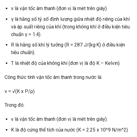
v là vận tốc âm thanh (đơn vị là mét trên giây).
γ là hằng số tỷ số định lượng giữa nhiệt độ riêng của khí
và áp suất riêng của khí (trong không khí ở điều kiện tiêu
chuẩn γ = 1.4).
R là hằng số khí lý tưởng (R = 287 J/(kg·K) ở điều kiện
tiêu chuẩn).
T là nhiệt độ của không khí (đơn vị là độ K – Kelvin).
Công thức tính vận tốc âm thanh trong nước là:
v = √(K x P/ρ)
Trong đó:
v là vận tốc âm thanh (đơn vị là mét trên giây).
K là độ cứng thể tích của nước (K = 2.25 x 10^9 N/m^2).