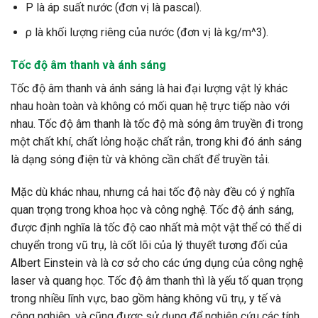
P là áp suất nước (đơn vị là pascal).
ρ là khối lượng riêng của nước (đơn vị là kg/m^3).
Tốc độ âm thanh và ánh sáng
Tốc độ âm thanh và ánh sáng là hai đại lượng vật lý khác
nhau hoàn toàn và không có mối quan hệ trực tiếp nào với
nhau. Tốc độ âm thanh là tốc độ mà sóng âm truyền đi trong
một chất khí, chất lỏng hoặc chất rắn, trong khi đó ánh sáng
là dạng sóng điện từ và không cần chất để truyền tải.
Mặc dù khác nhau, nhưng cả hai tốc độ này đều có ý nghĩa
quan trọng trong khoa học và công nghệ. Tốc độ ánh sáng,
được định nghĩa là tốc độ cao nhất mà một vật thể có thể di
chuyển trong vũ trụ, là cốt lõi của lý thuyết tương đối của
Albert Einstein và là cơ sở cho các ứng dụng của công nghệ
laser và quang học. Tốc độ âm thanh thì là yếu tố quan trọng
trong nhiều lĩnh vực, bao gồm hàng không vũ trụ, y tế và
công nghiệp, và cũng được sử dụng để nghiên cứu các tính