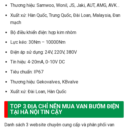
Thương hiệu: Samwoo, Wonil, JS, Jaki, AUT, AMG, AVK…
Xuất xứ: Hàn Quốc, Trung Quốc, Đài Loan, Malaysia, Đan
mạch
Bộ điều khiển điện: hợp kim nhôm
Lực kéo: 30Nm – 10000Nm
Điện áp sử dụng: 24V, 220V, 380V
Tín hiệu: 4-20mA, 0-10V DC
Tiêu chuẩn: IP67
Thương hiệu: Gekovalves, KBvalve
Xuất xứ: Đài Loan, Hàn Quốc
TOP 3 ĐỊA CHỈ NÊN MUA VAN BƯỚM ĐIỆN
TẠI HÀ NỘI TIN CẬY
Danh sách 3 website chuyên cung cấp và phân phối van