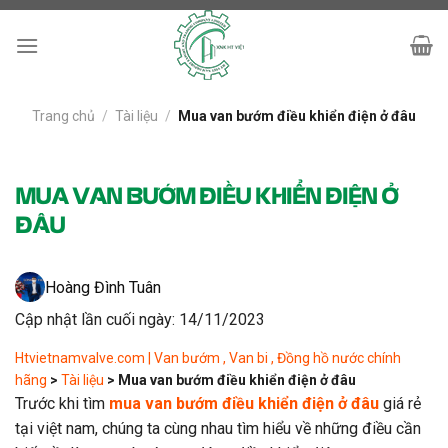
Skip
to
content
Trang chủ
/
Tài liệu
/
Mua van bướm điều khiển điện ở đâu
MUA VAN BƯỚM ĐIỀU KHIỂN ĐIỆN Ở
ĐÂU
Hoàng Đình Tuân
Cập nhật lần cuối ngày: 14/11/2023
Htvietnamvalve.com | Van bướm , Van bi , Đồng hồ nước chính
hãng
>
Tài liệu
>
Mua van bướm điều khiển điện ở đâu
Trước khi tìm
mua van bướm điều khiển điện ở đâu
giá rẻ
tại việt nam, chúng ta cùng nhau tìm hiểu về những điều cần