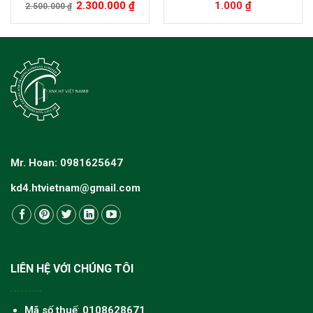
động
2.300.000
₫
1.000
₫
2.500.000
₫
Mr. Hoan: 0981625647
kd4.htvietnam@gmail.com
LIÊN HỆ VỚI CHÚNG TÔI
Mã số thuế
:
0108628671