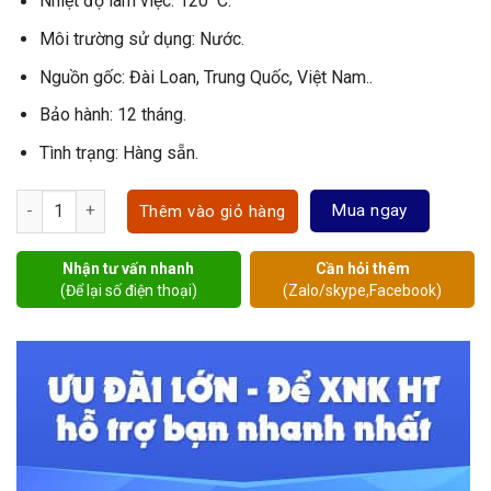
Nhiệt độ làm việc: 120
C.
Môi trường sử dụng: Nước.
Nguồn gốc: Đài Loan, Trung Quốc, Việt Nam..
Bảo hành: 12 tháng.
Tình trạng: Hàng sẵn.
Van góc phòng cháy chữa cháy số lượng
Mua ngay
Thêm vào giỏ hàng
Nhận tư vấn nhanh
Cần hỏi thêm
(Để lại số điện thoại)
(Zalo/skype,Facebook)