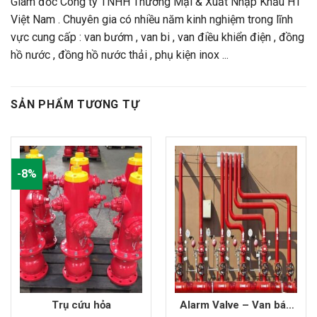
Giám đốc Công ty TNHH Thương Mại & Xuất Nhập Khẩu HT
Việt Nam . Chuyên gia có nhiều năm kinh nghiệm trong lĩnh
vực cung cấp : van bướm , van bi , van điều khiển điện , đồng
hồ nước , đồng hồ nước thải , phụ kiện inox ...
SẢN PHẨM TƯƠNG TỰ
-8%
Trụ cứu hỏa
Alarm Valve – Van báo