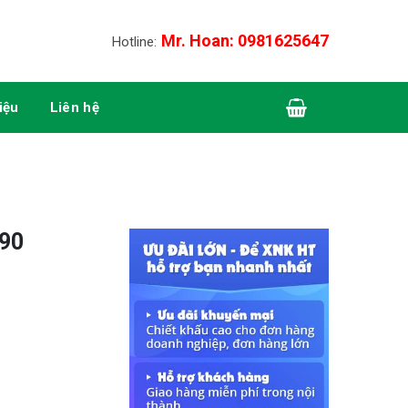
Mr. Hoan: 0981625647
Hotline:
liệu
Liên hệ
90