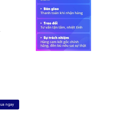
…
ua ngay