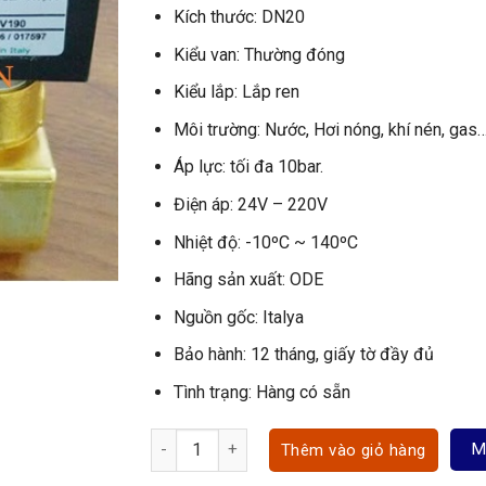
Kích thước: DN20
Kiểu van: Thường đóng
Kiểu lắp: Lắp ren
Môi trường: Nước, Hơi nóng, khí nén, gas
Áp lực: tối đa 10bar.
Điện áp: 24V – 220V
Nhiệt độ: -10ºC ~ 140ºC
Hãng sản xuất: ODE
Nguồn gốc: Italya
Bảo hành: 12 tháng, giấy tờ đầy đủ
Tình trạng: Hàng có sẵn
Van điện từ ODE 21W3KV190 số lượng
M
Thêm vào giỏ hàng