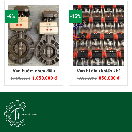
-9%
-15%
Van bướm nhựa điều
Van bi điều khiển khí
khiển khí nén
nén Trung Quốc
1.050.000
₫
850.000
₫
1.150.000
₫
1.000.000
₫