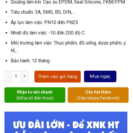
Gioăng làm kín: Cao su EPDM, Seal Silicone, FKM/FPM
Tiêu chuẩn: 3A, SMS, BS, DIN,…
Áp lực làm việc: PN10 đến PN25
Nhiệt độ làm việc: -10 đến 200 độ C
Môi trường làm việc: Thực phẩm, đồ uống, dược phẩm, y
tế,…
Bảo hành: 12 tháng.
Van bướm khí nén vi sinh số lượng
Mua ngay
Thêm vào giỏ hàng
Nhận tư vấn nhanh
Cần hỏi thêm
(Để lại số điện thoại)
(Zalo/skype,Facebook)