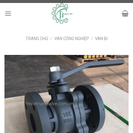
Skip
to
content
TRANG CHỦ
/
VAN CÔNG NGHIỆP
/
VAN BI