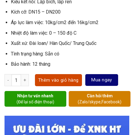
Kiểu kết nối: Lắp bích, lắp ren
Kích cỡ: DN15 – DN200
Áp lực làm việc: 10kg/cm2 đến 16kg/cm2
Nhiệt độ làm việc: 0 – 150 độ C
Xuất xứ: Đài loan/ Hàn Quốc/ Trung Quốc
Tình trạng hàng: Sẵn có
Bảo hành: 12 tháng
Van bi gang số lượng
Mua ngay
Thêm vào giỏ hàng
Nhận tư vấn nhanh
Cần hỏi thêm
(Để lại số điện thoại)
(Zalo/skype,Facebook)