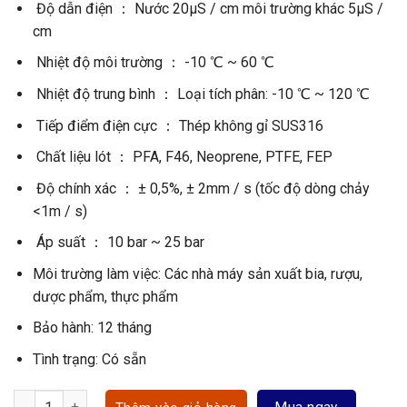
Độ dẫn điện ： Nước 20μS / cm môi trường khác 5μS /
cm
Nhiệt độ môi trường ： -10 ℃ ~ 60 ℃
Nhiệt độ trung bình ： Loại tích phân: -10 ℃ ~ 120 ℃
Tiếp điểm điện cực ： Thép không gỉ SUS316
Chất liệu lót ： PFA, F46, Neoprene, PTFE, FEP
Độ chính xác ： ± 0,5%, ± 2mm / s (tốc độ dòng chảy
<1m / s)
Áp suất ： 10 bar ~ 25 bar
Môi trường làm việc: Các nhà máy sản xuất bia, rượu,
dược phẩm, thực phẩm
Bảo hành: 12 tháng
Tình trạng: Có sẵn
Đồng hồ đo lưu lượng điện từ vi sinh số lượng