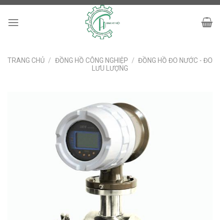
Skip
to
content
TRANG CHỦ
/
ĐỒNG HỒ CÔNG NGHIỆP
/
ĐỒNG HỒ ĐO NƯỚC - ĐO
LƯU LƯỢNG