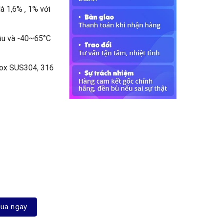
 1,6% , 1% với
dầu và -40~65°C
inox SUS304, 316
ua ngay