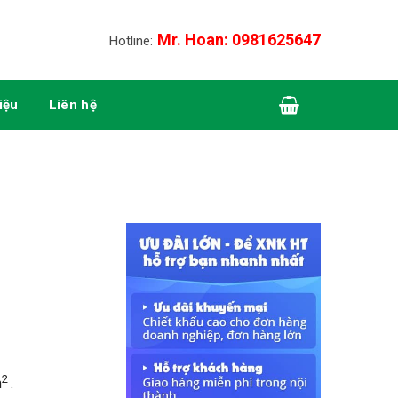
Mr. Hoan: 0981625647
Hotline:
liệu
Liên hệ
2
m
.