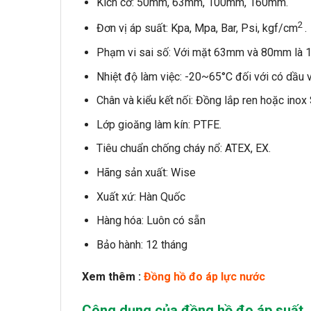
Kích cỡ: 50mm, 63mm, 100mm, 160mm.
2
Đơn vị áp suất: Kpa, Mpa, Bar, Psi, kgf/cm
.
Phạm vi sai số: Với mặt 63mm và 80mm là 1
Nhiệt độ làm việc: -20~65°C đối với có dầu 
Chân và kiểu kết nối: Đồng lắp ren hoặc inox
Lớp gioăng làm kín: PTFE.
Tiêu chuẩn chống cháy nổ: ATEX, EX.
Hãng sản xuất: Wise
Xuất xứ: Hàn Quốc
Hàng hóa: Luôn có sẵn
Bảo hành: 12 tháng
Xem thêm :
Đồng hồ đo áp lực nước
Công dụng của đồng hồ đo áp suất