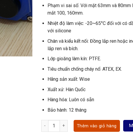
Phạm vi sai số: Với mặt 63mm và 80mm là
mắt 100, 160mm.
Nhiệt độ làm việc: -20~65°C đối với có 
với silicone
Chân và kiểu kết nối: Đồng lắp ren hoặc 
lắp ren và bích.
Lớp gioăng làm kín: PTFE.
Tiêu chuẩn chống cháy nổ: ATEX, EX.
Hãng sản xuất: Wise
Xuất xứ: Hàn Quốc
Hàng hóa: Luôn có sẵn
Bảo hành: 12 tháng
Đồng hồ đo áp suất Wise số lượng
M
Thêm vào giỏ hàng